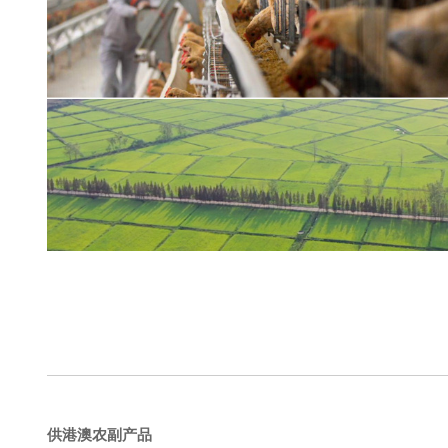
供港澳农副产品