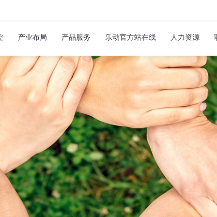
控
产业布局
产品服务
乐动官方站在线
人力资源