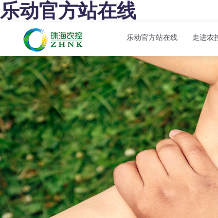
乐动官方站在线
乐动官方站在线
走进农