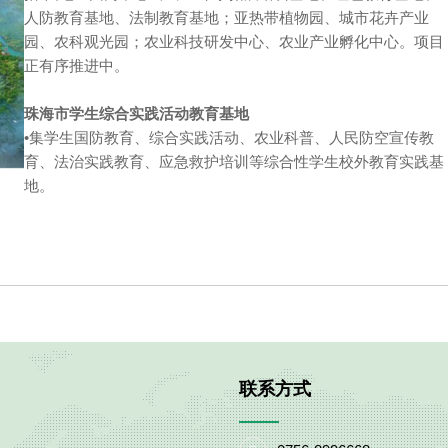
人防教育基地、法制教育基地；亚热带植物园、城市花卉产业
园、农科观光园；农业科技研发中心、农业产业孵化中心。项目
正有序推进中。
珠海市学生综合实践活动教育基地
•集学生国防教育、综合实践活动、农业科普、人民防空宣传教
育、法治实践教育、应急救护培训等综合性学生校外教育实践基
地。
联系方式