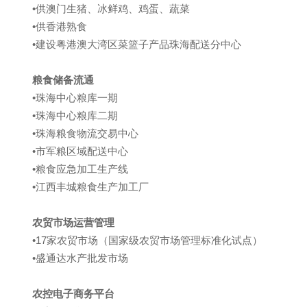
•供澳门生猪、冰鲜鸡、鸡蛋、蔬菜
•供香港熟食
•建设粤港澳大湾区菜篮子产品珠海配送分中心
粮食储备流通
•珠海中心粮库一期
•珠海中心粮库二期
•珠海粮食物流交易中心
•市军粮区域配送中心
•粮食应急加工生产线
•江西丰城粮食生产加工厂
农贸市场运营管理
•17家农贸市场（国家级农贸市场管理标准化试点）
•盛通达水产批发市场
农控电子商务平台