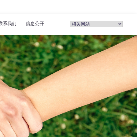
联系我们
信息公开