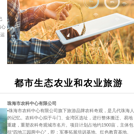
己
核心
性运
都市生态农业和农业旅游
珠海市农科中心有限公司
•珠海市农科中心有限公司旗下旅游品牌农科奇观，是几代珠海
的记忆。农科中心拟于斗门、金湾区选址，进行整体搬迁、易地
重建，重塑农科奇观城市名片。项目计划占地约1900亩，主体包
括“四地三园两中心”，即：军事拓展培训基地、红色教育基地、