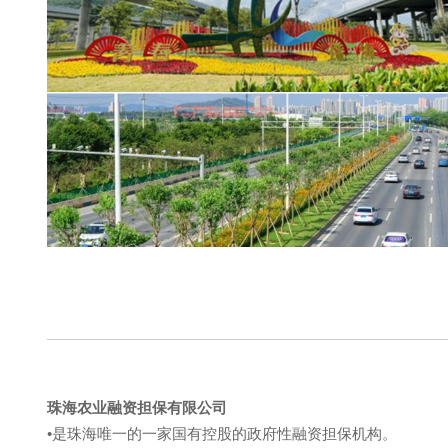
珠海农业融资担保有限公司
•
是珠海唯一的一家国有控股的政府性融资担保机构。